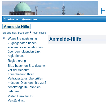
S
tartseite
A
nmelden
Anmelde-Hilfe
Sie sind hier:
Startseite
login-notice
Anmelde-Hilfe
Wenn Sie noch keine
Zugangsdaten haben,
können Sie einen Account
über den folgenden Link
registrieren:
Registrierung
Bitte beachten Sie, dass wir
vor der Account-
Freischaltung Ihren
Vertragsstatus überprüfen
müssen. Dies kann bis zu 2
Arbeitstage in Anspruch
nehmen.
Vielen Dank für Ihr
Verständnis.