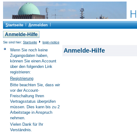
S
tartseite
A
nmelden
Anmelde-Hilfe
Sie sind hier:
Startseite
login-notice
Anmelde-Hilfe
Wenn Sie noch keine
Zugangsdaten haben,
können Sie einen Account
über den folgenden Link
registrieren:
Registrierung
Bitte beachten Sie, dass wir
vor der Account-
Freischaltung Ihren
Vertragsstatus überprüfen
müssen. Dies kann bis zu 2
Arbeitstage in Anspruch
nehmen.
Vielen Dank für Ihr
Verständnis.